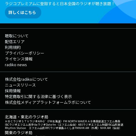
ラジコプレミアムに登録すると日本全国のラジオが聴き放題！
詳しくはこちら
聴取について
配信エリア
利用規約
プライバシーポリシー
ライセンス情報
radiko news
株式会社radikoについて
ニュースリリース
採用情報
特定商取引に関する法律に基づく表示
株式会社メディアプラットフォームラボについて
北海道・東北のラジオ局
ＨＢＣラジオ
ＳＴＶラジオ
AIR-G'（FM北海道）
FM NORTH WAVE
ＲＡＢ青森放送
エフエム青森
IBCラジオ
エフエム岩手
tbcラジオ
Date fm（エフエム仙台）
ABSラジオ
エフエム秋田
YBC山形放送
Rhythm Station エフエム山形
RFCラジオ福島
ふくしまFM
NHK AM（札幌）
NHK AM（仙台）
関東のラジオ局