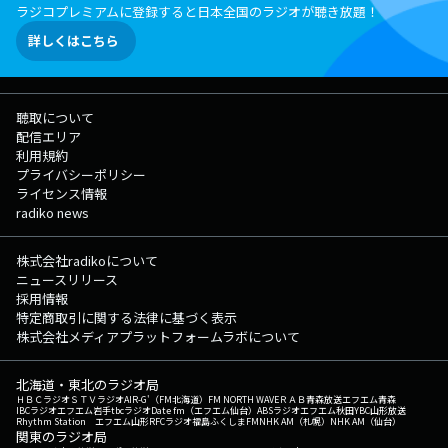
ラジコプレミアムに登録すると日本全国のラジオが聴き放題！
詳しくはこちら
聴取について
配信エリア
利用規約
プライバシーポリシー
ライセンス情報
radiko news
株式会社radikoについて
ニュースリリース
採用情報
特定商取引に関する法律に基づく表示
株式会社メディアプラットフォームラボについて
北海道・東北のラジオ局
ＨＢＣラジオ
ＳＴＶラジオ
AIR-G'（FM北海道）
FM NORTH WAVE
ＲＡＢ青森放送
エフエム青森
IBCラジオ
エフエム岩手
tbcラジオ
Date fm（エフエム仙台）
ABSラジオ
エフエム秋田
YBC山形放送
Rhythm Station エフエム山形
RFCラジオ福島
ふくしまFM
NHK AM（札幌）
NHK AM（仙台）
関東のラジオ局