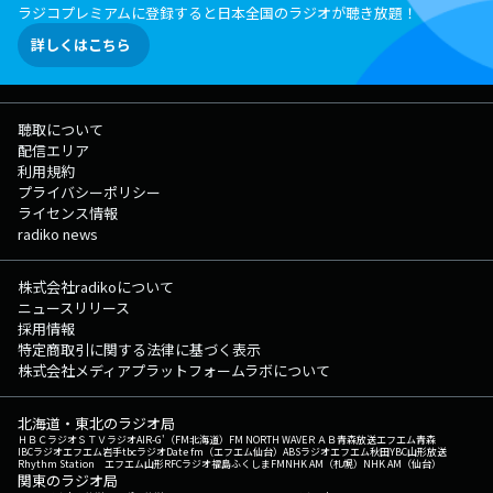
ラジコプレミアムに登録すると日本全国のラジオが聴き放題！
詳しくはこちら
聴取について
配信エリア
利用規約
プライバシーポリシー
ライセンス情報
radiko news
株式会社radikoについて
ニュースリリース
採用情報
特定商取引に関する法律に基づく表示
株式会社メディアプラットフォームラボについて
北海道・東北のラジオ局
ＨＢＣラジオ
ＳＴＶラジオ
AIR-G'（FM北海道）
FM NORTH WAVE
ＲＡＢ青森放送
エフエム青森
IBCラジオ
エフエム岩手
tbcラジオ
Date fm（エフエム仙台）
ABSラジオ
エフエム秋田
YBC山形放送
Rhythm Station エフエム山形
RFCラジオ福島
ふくしまFM
NHK AM（札幌）
NHK AM（仙台）
関東のラジオ局