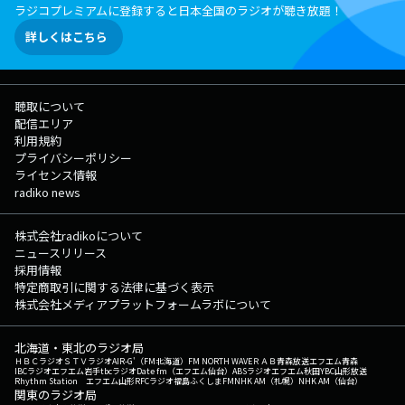
ラジコプレミアムに登録すると日本全国のラジオが聴き放題！
詳しくはこちら
聴取について
配信エリア
利用規約
プライバシーポリシー
ライセンス情報
radiko news
株式会社radikoについて
ニュースリリース
採用情報
特定商取引に関する法律に基づく表示
株式会社メディアプラットフォームラボについて
北海道・東北のラジオ局
ＨＢＣラジオ
ＳＴＶラジオ
AIR-G'（FM北海道）
FM NORTH WAVE
ＲＡＢ青森放送
エフエム青森
IBCラジオ
エフエム岩手
tbcラジオ
Date fm（エフエム仙台）
ABSラジオ
エフエム秋田
YBC山形放送
Rhythm Station エフエム山形
RFCラジオ福島
ふくしまFM
NHK AM（札幌）
NHK AM（仙台）
関東のラジオ局