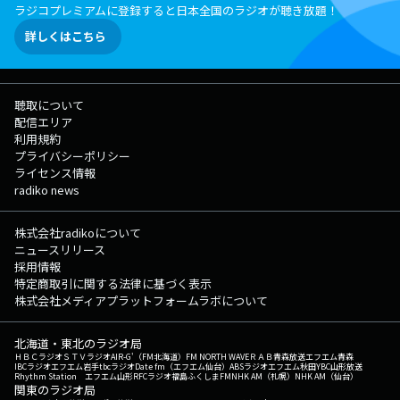
ラジコプレミアムに登録すると日本全国のラジオが聴き放題！
詳しくはこちら
聴取について
配信エリア
利用規約
プライバシーポリシー
ライセンス情報
radiko news
株式会社radikoについて
ニュースリリース
採用情報
特定商取引に関する法律に基づく表示
株式会社メディアプラットフォームラボについて
北海道・東北のラジオ局
ＨＢＣラジオ
ＳＴＶラジオ
AIR-G'（FM北海道）
FM NORTH WAVE
ＲＡＢ青森放送
エフエム青森
IBCラジオ
エフエム岩手
tbcラジオ
Date fm（エフエム仙台）
ABSラジオ
エフエム秋田
YBC山形放送
Rhythm Station エフエム山形
RFCラジオ福島
ふくしまFM
NHK AM（札幌）
NHK AM（仙台）
関東のラジオ局