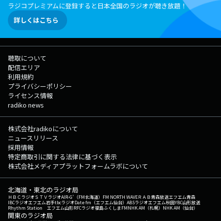
ラジコプレミアムに登録すると日本全国のラジオが聴き放題！
詳しくはこちら
聴取について
配信エリア
利用規約
プライバシーポリシー
ライセンス情報
radiko news
株式会社radikoについて
ニュースリリース
採用情報
特定商取引に関する法律に基づく表示
株式会社メディアプラットフォームラボについて
北海道・東北のラジオ局
ＨＢＣラジオ
ＳＴＶラジオ
AIR-G'（FM北海道）
FM NORTH WAVE
ＲＡＢ青森放送
エフエム青森
IBCラジオ
エフエム岩手
tbcラジオ
Date fm（エフエム仙台）
ABSラジオ
エフエム秋田
YBC山形放送
Rhythm Station エフエム山形
RFCラジオ福島
ふくしまFM
NHK AM（札幌）
NHK AM（仙台）
関東のラジオ局