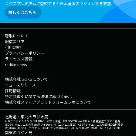
ラジコプレミアムに登録すると日本全国のラジオが聴き放題！
詳しくはこちら
聴取について
配信エリア
利用規約
プライバシーポリシー
ライセンス情報
radiko news
株式会社radikoについて
ニュースリリース
採用情報
特定商取引に関する法律に基づく表示
株式会社メディアプラットフォームラボについて
北海道・東北のラジオ局
ＨＢＣラジオ
ＳＴＶラジオ
AIR-G'（FM北海道）
FM NORTH WAVE
ＲＡＢ青森放送
エフエム青森
IBCラジオ
エフエム岩手
tbcラジオ
Date fm（エフエム仙台）
ABSラジオ
エフエム秋田
YBC山形放送
Rhythm Station エフエム山形
RFCラジオ福島
ふくしまFM
NHK AM（札幌）
NHK AM（仙台）
関東のラジオ局