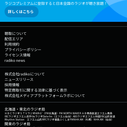
ラジコプレミアムに登録すると日本全国のラジオが聴き放題！
詳しくはこちら
聴取について
配信エリア
利用規約
プライバシーポリシー
ライセンス情報
radiko news
株式会社radikoについて
ニュースリリース
採用情報
特定商取引に関する法律に基づく表示
株式会社メディアプラットフォームラボについて
北海道・東北のラジオ局
ＨＢＣラジオ
ＳＴＶラジオ
AIR-G'（FM北海道）
FM NORTH WAVE
ＲＡＢ青森放送
エフエム青森
IBCラジオ
エフエム岩手
tbcラジオ
Date fm（エフエム仙台）
ABSラジオ
エフエム秋田
YBC山形放送
Rhythm Station エフエム山形
RFCラジオ福島
ふくしまFM
NHK AM（札幌）
NHK AM（仙台）
関東のラジオ局