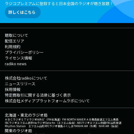
ラジコプレミアムに登録すると日本全国のラジオが聴き放題！
詳しくはこちら
聴取について
配信エリア
利用規約
プライバシーポリシー
ライセンス情報
radiko news
株式会社radikoについて
ニュースリリース
採用情報
特定商取引に関する法律に基づく表示
株式会社メディアプラットフォームラボについて
北海道・東北のラジオ局
ＨＢＣラジオ
ＳＴＶラジオ
AIR-G'（FM北海道）
FM NORTH WAVE
ＲＡＢ青森放送
エフエム青森
IBCラジオ
エフエム岩手
tbcラジオ
Date fm（エフエム仙台）
ABSラジオ
エフエム秋田
YBC山形放送
Rhythm Station エフエム山形
RFCラジオ福島
ふくしまFM
NHK AM（札幌）
NHK AM（仙台）
関東のラジオ局