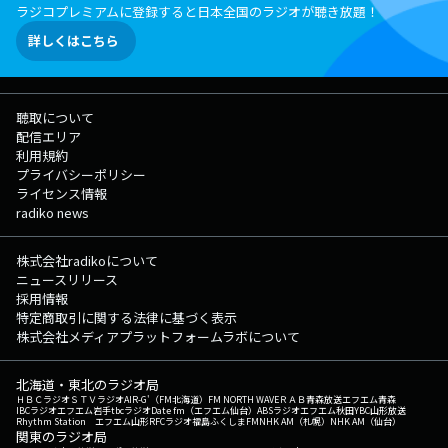
ラジコプレミアムに登録すると日本全国のラジオが聴き放題！
詳しくはこちら
聴取について
配信エリア
利用規約
プライバシーポリシー
ライセンス情報
radiko news
株式会社radikoについて
ニュースリリース
採用情報
特定商取引に関する法律に基づく表示
株式会社メディアプラットフォームラボについて
北海道・東北のラジオ局
ＨＢＣラジオ
ＳＴＶラジオ
AIR-G'（FM北海道）
FM NORTH WAVE
ＲＡＢ青森放送
エフエム青森
IBCラジオ
エフエム岩手
tbcラジオ
Date fm（エフエム仙台）
ABSラジオ
エフエム秋田
YBC山形放送
Rhythm Station エフエム山形
RFCラジオ福島
ふくしまFM
NHK AM（札幌）
NHK AM（仙台）
関東のラジオ局