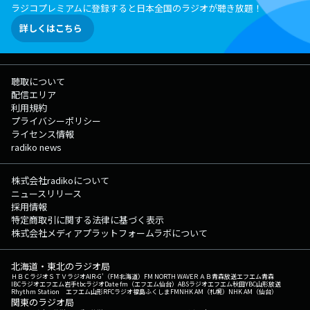
ラジコプレミアムに登録すると日本全国のラジオが聴き放題！
詳しくはこちら
聴取について
配信エリア
利用規約
プライバシーポリシー
ライセンス情報
radiko news
株式会社radikoについて
ニュースリリース
採用情報
特定商取引に関する法律に基づく表示
株式会社メディアプラットフォームラボについて
北海道・東北のラジオ局
ＨＢＣラジオ
ＳＴＶラジオ
AIR-G'（FM北海道）
FM NORTH WAVE
ＲＡＢ青森放送
エフエム青森
IBCラジオ
エフエム岩手
tbcラジオ
Date fm（エフエム仙台）
ABSラジオ
エフエム秋田
YBC山形放送
Rhythm Station エフエム山形
RFCラジオ福島
ふくしまFM
NHK AM（札幌）
NHK AM（仙台）
関東のラジオ局