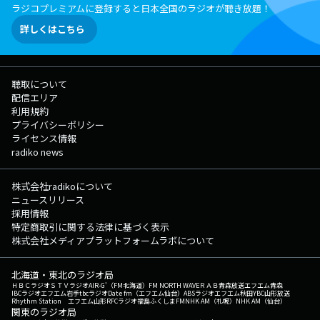
ラジコプレミアムに登録すると日本全国のラジオが聴き放題！
詳しくはこちら
聴取について
配信エリア
利用規約
プライバシーポリシー
ライセンス情報
radiko news
株式会社radikoについて
ニュースリリース
採用情報
特定商取引に関する法律に基づく表示
株式会社メディアプラットフォームラボについて
北海道・東北のラジオ局
ＨＢＣラジオ
ＳＴＶラジオ
AIR-G'（FM北海道）
FM NORTH WAVE
ＲＡＢ青森放送
エフエム青森
IBCラジオ
エフエム岩手
tbcラジオ
Date fm（エフエム仙台）
ABSラジオ
エフエム秋田
YBC山形放送
Rhythm Station エフエム山形
RFCラジオ福島
ふくしまFM
NHK AM（札幌）
NHK AM（仙台）
関東のラジオ局