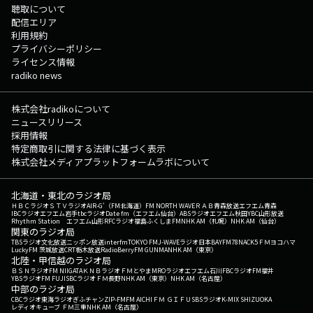
聴取について
配信エリア
利用規約
プライバシーポリシー
ライセンス情報
radiko news
株式会社radikoについて
ニュースリリース
採用情報
特定商取引に関する法律に基づく表示
株式会社メディアプラットフォームラボについて
北海道・東北のラジオ局
ＨＢＣラジオ
ＳＴＶラジオ
AIR-G'（FM北海道）
FM NORTH WAVE
ＲＡＢ青森放送
エフエム青森
IBCラジオ
エフエム岩手
tbcラジオ
Date fm（エフエム仙台）
ABSラジオ
エフエム秋田
YBC山形放送
Rhythm Station エフエム山形
RFCラジオ福島
ふくしまFM
NHK AM（札幌）
NHK AM（仙台）
関東のラジオ局
TBSラジオ
文化放送
ニッポン放送
interfm
TOKYO FM
J-WAVE
ラジオ日本
BAYFM78
NACK5
ＦＭヨコハマ
LuckyFM 茨城放送
CRT栃木放送
RadioBerry
FM GUNMA
NHK AM（東京）
北陸・甲信越のラジオ局
ＢＳＮラジオ
FM NIIGATA
ＫＮＢラジオ
ＦＭとやま
MROラジオ
エフエム石川
FBCラジオ
FM福井
YBSラジオ
FM FUJI
SBCラジオ
ＦＭ長野
NHK AM（東京）
NHK AM（名古屋）
中部のラジオ局
CBCラジオ
東海ラジオ
ぎふチャン
ZIP-FM
FM AICHI
ＦＭ ＧＩＦＵ
SBSラジオ
K-MIX SHIZUOKA
レディオキューブ ＦＭ三重
NHK AM（名古屋）