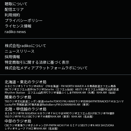
聴取について
配信エリア
利用規約
プライバシーポリシー
ライセンス情報
radiko news
株式会社radikoについて
ニュースリリース
採用情報
特定商取引に関する法律に基づく表示
株式会社メディアプラットフォームラボについて
北海道・東北のラジオ局
ＨＢＣラジオ
ＳＴＶラジオ
AIR-G'（FM北海道）
FM NORTH WAVE
ＲＡＢ青森放送
エフエム青森
IBCラジオ
エフエム岩手
tbcラジオ
Date fm（エフエム仙台）
ABSラジオ
エフエム秋田
YBC山形放送
Rhythm Station エフエム山形
RFCラジオ福島
ふくしまFM
NHK AM（札幌）
NHK AM（仙台）
関東のラジオ局
TBSラジオ
文化放送
ニッポン放送
interfm
TOKYO FM
J-WAVE
ラジオ日本
BAYFM78
NACK5
ＦＭヨコハマ
LuckyFM 茨城放送
CRT栃木放送
RadioBerry
FM GUNMA
NHK AM（東京）
北陸・甲信越のラジオ局
ＢＳＮラジオ
FM NIIGATA
ＫＮＢラジオ
ＦＭとやま
MROラジオ
エフエム石川
FBCラジオ
FM福井
YBSラジオ
FM FUJI
SBCラジオ
ＦＭ長野
NHK AM（東京）
NHK AM（名古屋）
中部のラジオ局
CBCラジオ
東海ラジオ
ぎふチャン
ZIP-FM
FM AICHI
ＦＭ ＧＩＦＵ
SBSラジオ
K-MIX SHIZUOKA
レディオキューブ ＦＭ三重
NHK AM（名古屋）