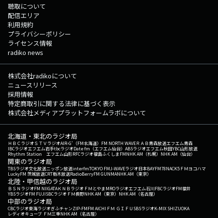
聴取について
配信エリア
利用規約
プライバシーポリシー
ライセンス情報
radiko news
株式会社radikoについて
ニュースリリース
採用情報
特定商取引に関する法律に基づく表示
株式会社メディアプラットフォームラボについて
北海道・東北のラジオ局
ＨＢＣラジオ
ＳＴＶラジオ
AIR-G'（FM北海道）
FM NORTH WAVE
ＲＡＢ青森放送
エフエム青森
IBCラジオ
エフエム岩手
tbcラジオ
Date fm（エフエム仙台）
ABSラジオ
エフエム秋田
YBC山形放送
Rhythm Station エフエム山形
RFCラジオ福島
ふくしまFM
NHK AM（札幌）
NHK AM（仙台）
関東のラジオ局
TBSラジオ
文化放送
ニッポン放送
interfm
TOKYO FM
J-WAVE
ラジオ日本
BAYFM78
NACK5
ＦＭヨコハマ
LuckyFM 茨城放送
CRT栃木放送
RadioBerry
FM GUNMA
NHK AM（東京）
北陸・甲信越のラジオ局
ＢＳＮラジオ
FM NIIGATA
ＫＮＢラジオ
ＦＭとやま
MROラジオ
エフエム石川
FBCラジオ
FM福井
YBSラジオ
FM FUJI
SBCラジオ
ＦＭ長野
NHK AM（東京）
NHK AM（名古屋）
中部のラジオ局
CBCラジオ
東海ラジオ
ぎふチャン
ZIP-FM
FM AICHI
ＦＭ ＧＩＦＵ
SBSラジオ
K-MIX SHIZUOKA
レディオキューブ ＦＭ三重
NHK AM（名古屋）