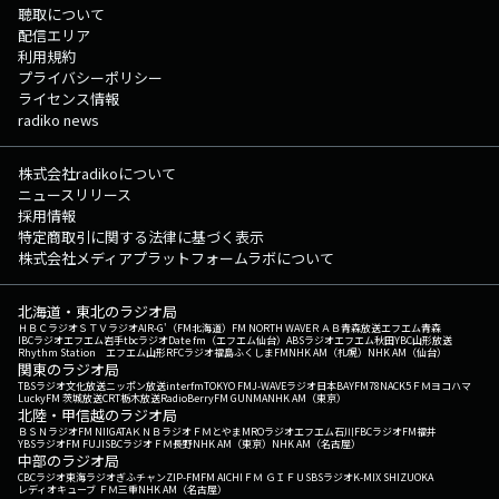
聴取について
配信エリア
利用規約
プライバシーポリシー
ライセンス情報
radiko news
株式会社radikoについて
ニュースリリース
採用情報
特定商取引に関する法律に基づく表示
株式会社メディアプラットフォームラボについて
北海道・東北のラジオ局
ＨＢＣラジオ
ＳＴＶラジオ
AIR-G'（FM北海道）
FM NORTH WAVE
ＲＡＢ青森放送
エフエム青森
IBCラジオ
エフエム岩手
tbcラジオ
Date fm（エフエム仙台）
ABSラジオ
エフエム秋田
YBC山形放送
Rhythm Station エフエム山形
RFCラジオ福島
ふくしまFM
NHK AM（札幌）
NHK AM（仙台）
関東のラジオ局
TBSラジオ
文化放送
ニッポン放送
interfm
TOKYO FM
J-WAVE
ラジオ日本
BAYFM78
NACK5
ＦＭヨコハマ
LuckyFM 茨城放送
CRT栃木放送
RadioBerry
FM GUNMA
NHK AM（東京）
北陸・甲信越のラジオ局
ＢＳＮラジオ
FM NIIGATA
ＫＮＢラジオ
ＦＭとやま
MROラジオ
エフエム石川
FBCラジオ
FM福井
YBSラジオ
FM FUJI
SBCラジオ
ＦＭ長野
NHK AM（東京）
NHK AM（名古屋）
中部のラジオ局
CBCラジオ
東海ラジオ
ぎふチャン
ZIP-FM
FM AICHI
ＦＭ ＧＩＦＵ
SBSラジオ
K-MIX SHIZUOKA
レディオキューブ ＦＭ三重
NHK AM（名古屋）