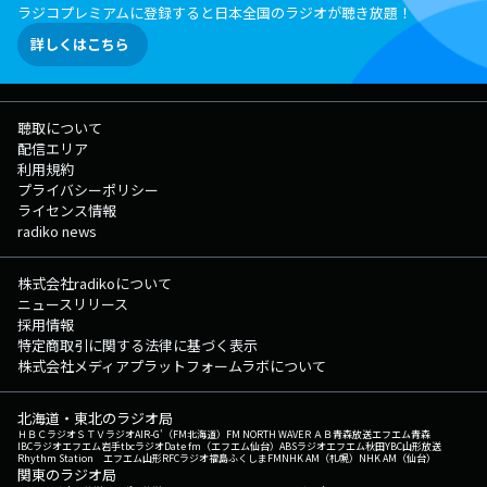
ラジコプレミアムに登録すると日本全国のラジオが聴き放題！
詳しくはこちら
聴取について
配信エリア
利用規約
プライバシーポリシー
ライセンス情報
radiko news
株式会社radikoについて
ニュースリリース
採用情報
特定商取引に関する法律に基づく表示
株式会社メディアプラットフォームラボについて
北海道・東北のラジオ局
ＨＢＣラジオ
ＳＴＶラジオ
AIR-G'（FM北海道）
FM NORTH WAVE
ＲＡＢ青森放送
エフエム青森
IBCラジオ
エフエム岩手
tbcラジオ
Date fm（エフエム仙台）
ABSラジオ
エフエム秋田
YBC山形放送
Rhythm Station エフエム山形
RFCラジオ福島
ふくしまFM
NHK AM（札幌）
NHK AM（仙台）
関東のラジオ局