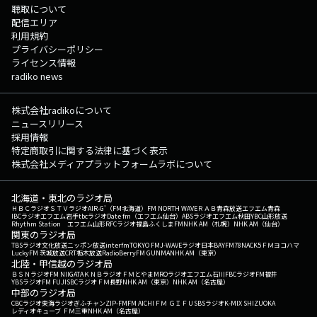
聴取について
配信エリア
利用規約
プライバシーポリシー
ライセンス情報
radiko news
株式会社radikoについて
ニュースリリース
採用情報
特定商取引に関する法律に基づく表示
株式会社メディアプラットフォームラボについて
北海道・東北のラジオ局
ＨＢＣラジオ
ＳＴＶラジオ
AIR-G'（FM北海道）
FM NORTH WAVE
ＲＡＢ青森放送
エフエム青森
IBCラジオ
エフエム岩手
tbcラジオ
Date fm（エフエム仙台）
ABSラジオ
エフエム秋田
YBC山形放送
Rhythm Station エフエム山形
RFCラジオ福島
ふくしまFM
NHK AM（札幌）
NHK AM（仙台）
関東のラジオ局
TBSラジオ
文化放送
ニッポン放送
interfm
TOKYO FM
J-WAVE
ラジオ日本
BAYFM78
NACK5
ＦＭヨコハマ
LuckyFM 茨城放送
CRT栃木放送
RadioBerry
FM GUNMA
NHK AM（東京）
北陸・甲信越のラジオ局
ＢＳＮラジオ
FM NIIGATA
ＫＮＢラジオ
ＦＭとやま
MROラジオ
エフエム石川
FBCラジオ
FM福井
YBSラジオ
FM FUJI
SBCラジオ
ＦＭ長野
NHK AM（東京）
NHK AM（名古屋）
中部のラジオ局
CBCラジオ
東海ラジオ
ぎふチャン
ZIP-FM
FM AICHI
ＦＭ ＧＩＦＵ
SBSラジオ
K-MIX SHIZUOKA
レディオキューブ ＦＭ三重
NHK AM（名古屋）