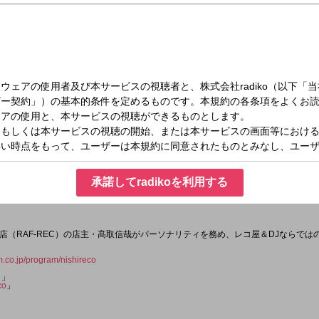
土）18:30～19:00
ら
承諾してradikoを利用する
店（RAF-REC）の店主・髙取信哉がパーソナリティを務め、レコ屋＆DJならでは
fm.co.jp/program/nishireco
コ
」
co
」