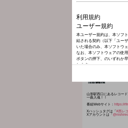
放送局
放送時間
2024年4月6日（
番組名
西口のレコ屋か
山形駅西口にあるレコード
一曲入魂！！
番組Webサイト：
https://r
Xハッシュタグは「
#西レ
Xアカウントは「
@nishire