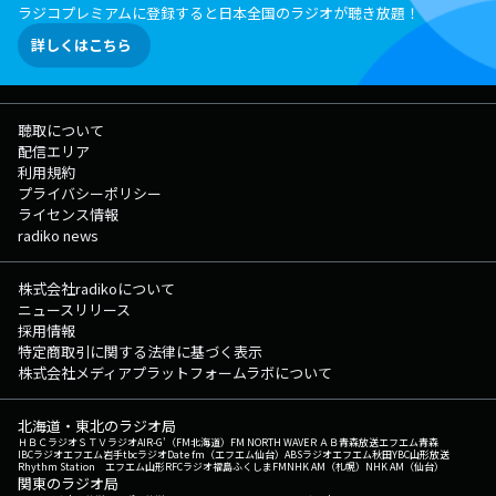
ラジコプレミアムに登録すると日本全国のラジオが聴き放題！
詳しくはこちら
聴取について
配信エリア
利用規約
プライバシーポリシー
ライセンス情報
radiko news
株式会社radikoについて
ニュースリリース
採用情報
特定商取引に関する法律に基づく表示
株式会社メディアプラットフォームラボについて
北海道・東北のラジオ局
ＨＢＣラジオ
ＳＴＶラジオ
AIR-G'（FM北海道）
FM NORTH WAVE
ＲＡＢ青森放送
エフエム青森
IBCラジオ
エフエム岩手
tbcラジオ
Date fm（エフエム仙台）
ABSラジオ
エフエム秋田
YBC山形放送
Rhythm Station エフエム山形
RFCラジオ福島
ふくしまFM
NHK AM（札幌）
NHK AM（仙台）
関東のラジオ局