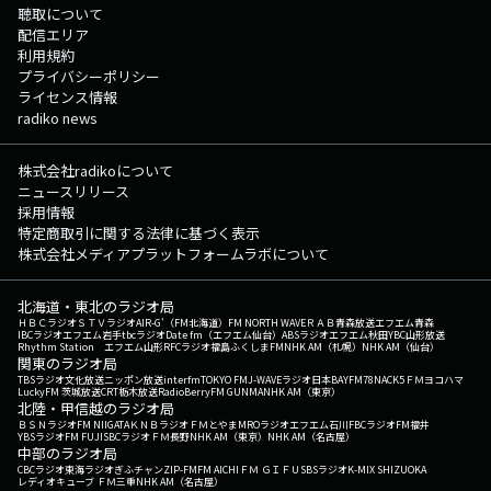
聴取について
配信エリア
利用規約
プライバシーポリシー
ライセンス情報
radiko news
株式会社radikoについて
ニュースリリース
採用情報
特定商取引に関する法律に基づく表示
株式会社メディアプラットフォームラボについて
北海道・東北のラジオ局
ＨＢＣラジオ
ＳＴＶラジオ
AIR-G'（FM北海道）
FM NORTH WAVE
ＲＡＢ青森放送
エフエム青森
IBCラジオ
エフエム岩手
tbcラジオ
Date fm（エフエム仙台）
ABSラジオ
エフエム秋田
YBC山形放送
Rhythm Station エフエム山形
RFCラジオ福島
ふくしまFM
NHK AM（札幌）
NHK AM（仙台）
関東のラジオ局
TBSラジオ
文化放送
ニッポン放送
interfm
TOKYO FM
J-WAVE
ラジオ日本
BAYFM78
NACK5
ＦＭヨコハマ
LuckyFM 茨城放送
CRT栃木放送
RadioBerry
FM GUNMA
NHK AM（東京）
北陸・甲信越のラジオ局
ＢＳＮラジオ
FM NIIGATA
ＫＮＢラジオ
ＦＭとやま
MROラジオ
エフエム石川
FBCラジオ
FM福井
YBSラジオ
FM FUJI
SBCラジオ
ＦＭ長野
NHK AM（東京）
NHK AM（名古屋）
中部のラジオ局
CBCラジオ
東海ラジオ
ぎふチャン
ZIP-FM
FM AICHI
ＦＭ ＧＩＦＵ
SBSラジオ
K-MIX SHIZUOKA
レディオキューブ ＦＭ三重
NHK AM（名古屋）