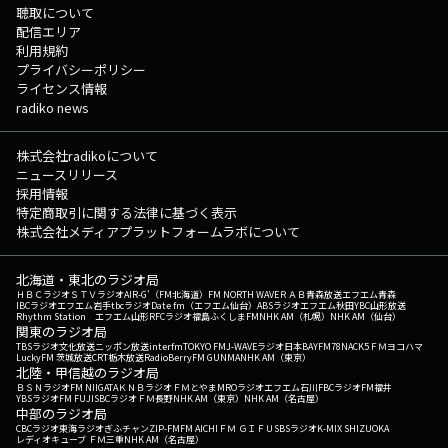
聴取について
配信エリア
利用規約
プライバシーポリシー
ライセンス情報
radiko news
株式会社radikoについて
ニュースリリース
採用情報
特定商取引に関する法律に基づく表示
株式会社メディアプラットフォームラボについて
北海道・東北のラジオ局
ＨＢＣラジオ
ＳＴＶラジオ
AIR-G'（FM北海道）
FM NORTH WAVE
ＲＡＢ青森放送
エフエム青森
IBCラジオ
エフエム岩手
tbcラジオ
Date fm（エフエム仙台）
ABSラジオ
エフエム秋田
YBC山形放送
Rhythm Station エフエム山形
RFCラジオ福島
ふくしまFM
NHK AM（札幌）
NHK AM（仙台）
関東のラジオ局
TBSラジオ
文化放送
ニッポン放送
interfm
TOKYO FM
J-WAVE
ラジオ日本
BAYFM78
NACK5
ＦＭヨコハマ
LuckyFM 茨城放送
CRT栃木放送
RadioBerry
FM GUNMA
NHK AM（東京）
北陸・甲信越のラジオ局
ＢＳＮラジオ
FM NIIGATA
ＫＮＢラジオ
ＦＭとやま
MROラジオ
エフエム石川
FBCラジオ
FM福井
YBSラジオ
FM FUJI
SBCラジオ
ＦＭ長野
NHK AM（東京）
NHK AM（名古屋）
中部のラジオ局
CBCラジオ
東海ラジオ
ぎふチャン
ZIP-FM
FM AICHI
ＦＭ ＧＩＦＵ
SBSラジオ
K-MIX SHIZUOKA
レディオキューブ ＦＭ三重
NHK AM（名古屋）