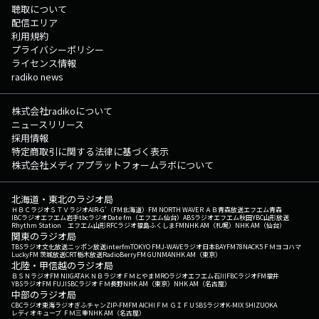
聴取について
配信エリア
利用規約
プライバシーポリシー
ライセンス情報
radiko news
株式会社radikoについて
ニュースリリース
採用情報
特定商取引に関する法律に基づく表示
株式会社メディアプラットフォームラボについて
北海道・東北のラジオ局
ＨＢＣラジオ
ＳＴＶラジオ
AIR-G'（FM北海道）
FM NORTH WAVE
ＲＡＢ青森放送
エフエム青森
IBCラジオ
エフエム岩手
tbcラジオ
Date fm（エフエム仙台）
ABSラジオ
エフエム秋田
YBC山形放送
Rhythm Station エフエム山形
RFCラジオ福島
ふくしまFM
NHK AM（札幌）
NHK AM（仙台）
関東のラジオ局
TBSラジオ
文化放送
ニッポン放送
interfm
TOKYO FM
J-WAVE
ラジオ日本
BAYFM78
NACK5
ＦＭヨコハマ
LuckyFM 茨城放送
CRT栃木放送
RadioBerry
FM GUNMA
NHK AM（東京）
北陸・甲信越のラジオ局
ＢＳＮラジオ
FM NIIGATA
ＫＮＢラジオ
ＦＭとやま
MROラジオ
エフエム石川
FBCラジオ
FM福井
YBSラジオ
FM FUJI
SBCラジオ
ＦＭ長野
NHK AM（東京）
NHK AM（名古屋）
中部のラジオ局
CBCラジオ
東海ラジオ
ぎふチャン
ZIP-FM
FM AICHI
ＦＭ ＧＩＦＵ
SBSラジオ
K-MIX SHIZUOKA
レディオキューブ ＦＭ三重
NHK AM（名古屋）