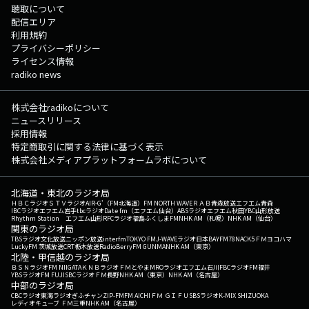
聴取について
配信エリア
利用規約
プライバシーポリシー
ライセンス情報
radiko news
株式会社radikoについて
ニュースリリース
採用情報
特定商取引に関する法律に基づく表示
株式会社メディアプラットフォームラボについて
北海道・東北のラジオ局
ＨＢＣラジオ
ＳＴＶラジオ
AIR-G'（FM北海道）
FM NORTH WAVE
ＲＡＢ青森放送
エフエム青森
IBCラジオ
エフエム岩手
tbcラジオ
Date fm（エフエム仙台）
ABSラジオ
エフエム秋田
YBC山形放送
Rhythm Station エフエム山形
RFCラジオ福島
ふくしまFM
NHK AM（札幌）
NHK AM（仙台）
関東のラジオ局
TBSラジオ
文化放送
ニッポン放送
interfm
TOKYO FM
J-WAVE
ラジオ日本
BAYFM78
NACK5
ＦＭヨコハマ
LuckyFM 茨城放送
CRT栃木放送
RadioBerry
FM GUNMA
NHK AM（東京）
北陸・甲信越のラジオ局
ＢＳＮラジオ
FM NIIGATA
ＫＮＢラジオ
ＦＭとやま
MROラジオ
エフエム石川
FBCラジオ
FM福井
YBSラジオ
FM FUJI
SBCラジオ
ＦＭ長野
NHK AM（東京）
NHK AM（名古屋）
中部のラジオ局
CBCラジオ
東海ラジオ
ぎふチャン
ZIP-FM
FM AICHI
ＦＭ ＧＩＦＵ
SBSラジオ
K-MIX SHIZUOKA
レディオキューブ ＦＭ三重
NHK AM（名古屋）