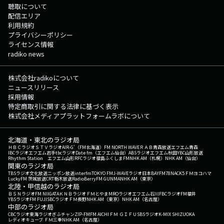
聴取について
配信エリア
利用規約
プライバシーポリシー
ライセンス情報
radiko news
株式会社radikoについて
ニュースリリース
採用情報
特定商取引に関する法律に基づく表示
株式会社メディアプラットフォームラボについて
北海道・東北のラジオ局
ＨＢＣラジオ
ＳＴＶラジオ
AIR-G'（FM北海道）
FM NORTH WAVE
ＲＡＢ青森放送
エフエム青森
IBCラジオ
エフエム岩手
tbcラジオ
Date fm（エフエム仙台）
ABSラジオ
エフエム秋田
YBC山形放送
Rhythm Station エフエム山形
RFCラジオ福島
ふくしまFM
NHK AM（札幌）
NHK AM（仙台）
関東のラジオ局
TBSラジオ
文化放送
ニッポン放送
interfm
TOKYO FM
J-WAVE
ラジオ日本
BAYFM78
NACK5
ＦＭヨコハマ
LuckyFM 茨城放送
CRT栃木放送
RadioBerry
FM GUNMA
NHK AM（東京）
北陸・甲信越のラジオ局
ＢＳＮラジオ
FM NIIGATA
ＫＮＢラジオ
ＦＭとやま
MROラジオ
エフエム石川
FBCラジオ
FM福井
YBSラジオ
FM FUJI
SBCラジオ
ＦＭ長野
NHK AM（東京）
NHK AM（名古屋）
中部のラジオ局
CBCラジオ
東海ラジオ
ぎふチャン
ZIP-FM
FM AICHI
ＦＭ ＧＩＦＵ
SBSラジオ
K-MIX SHIZUOKA
レディオキューブ ＦＭ三重
NHK AM（名古屋）