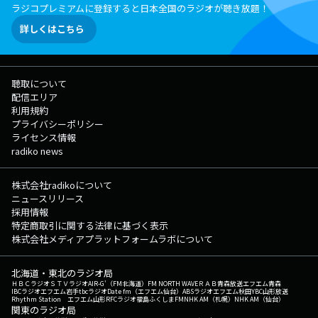
ラジコプレミアムに登録すると日本全国のラジオが聴き放題！
詳しくはこちら
聴取について
配信エリア
利用規約
プライバシーポリシー
ライセンス情報
radiko news
株式会社radikoについて
ニュースリリース
採用情報
特定商取引に関する法律に基づく表示
株式会社メディアプラットフォームラボについて
北海道・東北のラジオ局
ＨＢＣラジオ
ＳＴＶラジオ
AIR-G'（FM北海道）
FM NORTH WAVE
ＲＡＢ青森放送
エフエム青森
IBCラジオ
エフエム岩手
tbcラジオ
Date fm（エフエム仙台）
ABSラジオ
エフエム秋田
YBC山形放送
Rhythm Station エフエム山形
RFCラジオ福島
ふくしまFM
NHK AM（札幌）
NHK AM（仙台）
関東のラジオ局