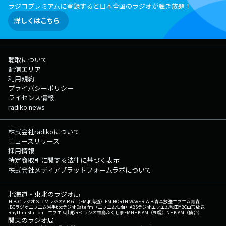
ラジコプレミアムに登録すると日本全国のラジオが聴き放題！
詳しくはこちら
聴取について
配信エリア
利用規約
プライバシーポリシー
ライセンス情報
radiko news
株式会社radikoについて
ニュースリリース
採用情報
特定商取引に関する法律に基づく表示
株式会社メディアプラットフォームラボについて
北海道・東北のラジオ局
ＨＢＣラジオ
ＳＴＶラジオ
AIR-G'（FM北海道）
FM NORTH WAVE
ＲＡＢ青森放送
エフエム青森
IBCラジオ
エフエム岩手
tbcラジオ
Date fm（エフエム仙台）
ABSラジオ
エフエム秋田
YBC山形放送
Rhythm Station エフエム山形
RFCラジオ福島
ふくしまFM
NHK AM（札幌）
NHK AM（仙台）
関東のラジオ局