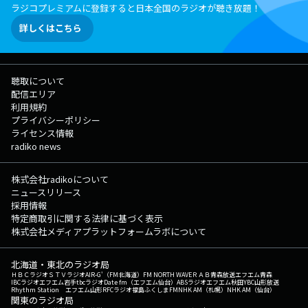
ラジコプレミアムに登録すると日本全国のラジオが聴き放題！
詳しくはこちら
聴取について
配信エリア
利用規約
プライバシーポリシー
ライセンス情報
radiko news
株式会社radikoについて
ニュースリリース
採用情報
特定商取引に関する法律に基づく表示
株式会社メディアプラットフォームラボについて
北海道・東北のラジオ局
ＨＢＣラジオ
ＳＴＶラジオ
AIR-G'（FM北海道）
FM NORTH WAVE
ＲＡＢ青森放送
エフエム青森
IBCラジオ
エフエム岩手
tbcラジオ
Date fm（エフエム仙台）
ABSラジオ
エフエム秋田
YBC山形放送
Rhythm Station エフエム山形
RFCラジオ福島
ふくしまFM
NHK AM（札幌）
NHK AM（仙台）
関東のラジオ局