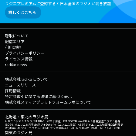
ラジコプレミアムに登録すると日本全国のラジオが聴き放題！
詳しくはこちら
聴取について
配信エリア
利用規約
プライバシーポリシー
ライセンス情報
radiko news
株式会社radikoについて
ニュースリリース
採用情報
特定商取引に関する法律に基づく表示
株式会社メディアプラットフォームラボについて
北海道・東北のラジオ局
ＨＢＣラジオ
ＳＴＶラジオ
AIR-G'（FM北海道）
FM NORTH WAVE
ＲＡＢ青森放送
エフエム青森
IBCラジオ
エフエム岩手
tbcラジオ
Date fm（エフエム仙台）
ABSラジオ
エフエム秋田
YBC山形放送
Rhythm Station エフエム山形
RFCラジオ福島
ふくしまFM
NHK AM（札幌）
NHK AM（仙台）
関東のラジオ局