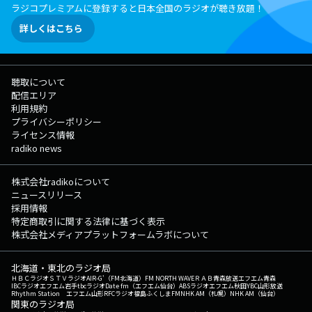
ラジコプレミアムに登録すると日本全国のラジオが聴き放題！
詳しくはこちら
聴取について
配信エリア
利用規約
プライバシーポリシー
ライセンス情報
radiko news
株式会社radikoについて
ニュースリリース
採用情報
特定商取引に関する法律に基づく表示
株式会社メディアプラットフォームラボについて
北海道・東北のラジオ局
ＨＢＣラジオ
ＳＴＶラジオ
AIR-G'（FM北海道）
FM NORTH WAVE
ＲＡＢ青森放送
エフエム青森
IBCラジオ
エフエム岩手
tbcラジオ
Date fm（エフエム仙台）
ABSラジオ
エフエム秋田
YBC山形放送
Rhythm Station エフエム山形
RFCラジオ福島
ふくしまFM
NHK AM（札幌）
NHK AM（仙台）
関東のラジオ局