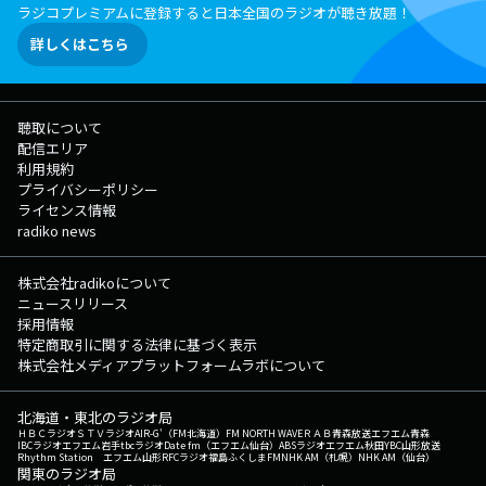
ラジコプレミアムに登録すると日本全国のラジオが聴き放題！
詳しくはこちら
聴取について
配信エリア
利用規約
プライバシーポリシー
ライセンス情報
radiko news
株式会社radikoについて
ニュースリリース
採用情報
特定商取引に関する法律に基づく表示
株式会社メディアプラットフォームラボについて
北海道・東北のラジオ局
ＨＢＣラジオ
ＳＴＶラジオ
AIR-G'（FM北海道）
FM NORTH WAVE
ＲＡＢ青森放送
エフエム青森
IBCラジオ
エフエム岩手
tbcラジオ
Date fm（エフエム仙台）
ABSラジオ
エフエム秋田
YBC山形放送
Rhythm Station エフエム山形
RFCラジオ福島
ふくしまFM
NHK AM（札幌）
NHK AM（仙台）
関東のラジオ局