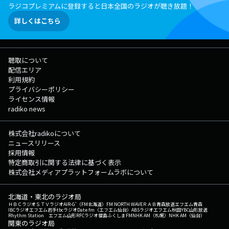
ラジコプレミアムに登録すると日本全国のラジオが聴き放題！
詳しくはこちら
聴取について
配信エリア
利用規約
プライバシーポリシー
ライセンス情報
radiko news
株式会社radikoについて
ニュースリリース
採用情報
特定商取引に関する法律に基づく表示
株式会社メディアプラットフォームラボについて
北海道・東北のラジオ局
ＨＢＣラジオ
ＳＴＶラジオ
AIR-G'（FM北海道）
FM NORTH WAVE
ＲＡＢ青森放送
エフエム青森
IBCラジオ
エフエム岩手
tbcラジオ
Date fm（エフエム仙台）
ABSラジオ
エフエム秋田
YBC山形放送
Rhythm Station エフエム山形
RFCラジオ福島
ふくしまFM
NHK AM（札幌）
NHK AM（仙台）
関東のラジオ局