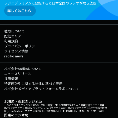
ラジコプレミアムに登録すると日本全国のラジオが聴き放題！
詳しくはこちら
聴取について
配信エリア
利用規約
プライバシーポリシー
ライセンス情報
radiko news
株式会社radikoについて
ニュースリリース
採用情報
特定商取引に関する法律に基づく表示
株式会社メディアプラットフォームラボについて
北海道・東北のラジオ局
ＨＢＣラジオ
ＳＴＶラジオ
AIR-G'（FM北海道）
FM NORTH WAVE
ＲＡＢ青森放送
エフエム青森
IBCラジオ
エフエム岩手
tbcラジオ
Date fm（エフエム仙台）
ABSラジオ
エフエム秋田
YBC山形放送
Rhythm Station エフエム山形
RFCラジオ福島
ふくしまFM
NHK AM（札幌）
NHK AM（仙台）
関東のラジオ局