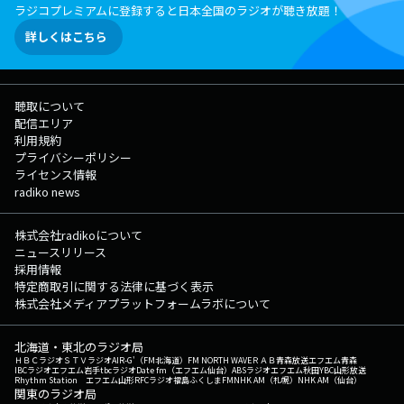
ラジコプレミアムに登録すると日本全国のラジオが聴き放題！
詳しくはこちら
聴取について
配信エリア
利用規約
プライバシーポリシー
ライセンス情報
radiko news
株式会社radikoについて
ニュースリリース
採用情報
特定商取引に関する法律に基づく表示
株式会社メディアプラットフォームラボについて
北海道・東北のラジオ局
ＨＢＣラジオ
ＳＴＶラジオ
AIR-G'（FM北海道）
FM NORTH WAVE
ＲＡＢ青森放送
エフエム青森
IBCラジオ
エフエム岩手
tbcラジオ
Date fm（エフエム仙台）
ABSラジオ
エフエム秋田
YBC山形放送
Rhythm Station エフエム山形
RFCラジオ福島
ふくしまFM
NHK AM（札幌）
NHK AM（仙台）
関東のラジオ局