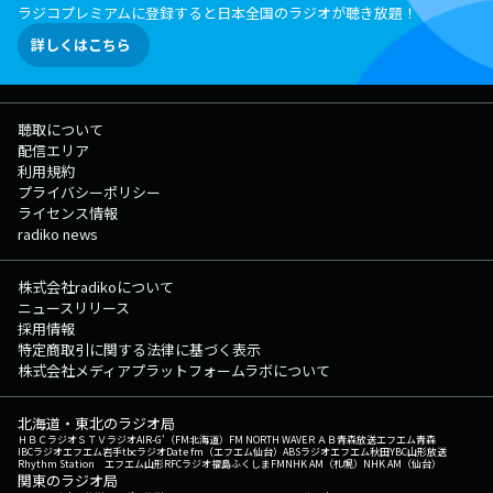
ラジコプレミアムに登録すると日本全国のラジオが聴き放題！
詳しくはこちら
聴取について
配信エリア
利用規約
プライバシーポリシー
ライセンス情報
radiko news
株式会社radikoについて
ニュースリリース
採用情報
特定商取引に関する法律に基づく表示
株式会社メディアプラットフォームラボについて
北海道・東北のラジオ局
ＨＢＣラジオ
ＳＴＶラジオ
AIR-G'（FM北海道）
FM NORTH WAVE
ＲＡＢ青森放送
エフエム青森
IBCラジオ
エフエム岩手
tbcラジオ
Date fm（エフエム仙台）
ABSラジオ
エフエム秋田
YBC山形放送
Rhythm Station エフエム山形
RFCラジオ福島
ふくしまFM
NHK AM（札幌）
NHK AM（仙台）
関東のラジオ局