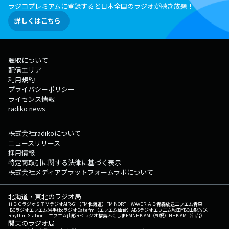
ラジコプレミアムに登録すると日本全国のラジオが聴き放題！
詳しくはこちら
聴取について
配信エリア
利用規約
プライバシーポリシー
ライセンス情報
radiko news
株式会社radikoについて
ニュースリリース
採用情報
特定商取引に関する法律に基づく表示
株式会社メディアプラットフォームラボについて
北海道・東北のラジオ局
ＨＢＣラジオ
ＳＴＶラジオ
AIR-G'（FM北海道）
FM NORTH WAVE
ＲＡＢ青森放送
エフエム青森
IBCラジオ
エフエム岩手
tbcラジオ
Date fm（エフエム仙台）
ABSラジオ
エフエム秋田
YBC山形放送
Rhythm Station エフエム山形
RFCラジオ福島
ふくしまFM
NHK AM（札幌）
NHK AM（仙台）
関東のラジオ局