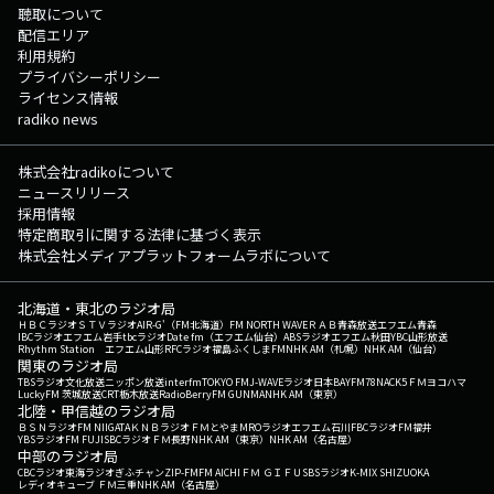
聴取について
配信エリア
利用規約
プライバシーポリシー
ライセンス情報
radiko news
株式会社radikoについて
ニュースリリース
採用情報
特定商取引に関する法律に基づく表示
株式会社メディアプラットフォームラボについて
北海道・東北のラジオ局
ＨＢＣラジオ
ＳＴＶラジオ
AIR-G'（FM北海道）
FM NORTH WAVE
ＲＡＢ青森放送
エフエム青森
IBCラジオ
エフエム岩手
tbcラジオ
Date fm（エフエム仙台）
ABSラジオ
エフエム秋田
YBC山形放送
Rhythm Station エフエム山形
RFCラジオ福島
ふくしまFM
NHK AM（札幌）
NHK AM（仙台）
関東のラジオ局
TBSラジオ
文化放送
ニッポン放送
interfm
TOKYO FM
J-WAVE
ラジオ日本
BAYFM78
NACK5
ＦＭヨコハマ
LuckyFM 茨城放送
CRT栃木放送
RadioBerry
FM GUNMA
NHK AM（東京）
北陸・甲信越のラジオ局
ＢＳＮラジオ
FM NIIGATA
ＫＮＢラジオ
ＦＭとやま
MROラジオ
エフエム石川
FBCラジオ
FM福井
YBSラジオ
FM FUJI
SBCラジオ
ＦＭ長野
NHK AM（東京）
NHK AM（名古屋）
中部のラジオ局
CBCラジオ
東海ラジオ
ぎふチャン
ZIP-FM
FM AICHI
ＦＭ ＧＩＦＵ
SBSラジオ
K-MIX SHIZUOKA
レディオキューブ ＦＭ三重
NHK AM（名古屋）