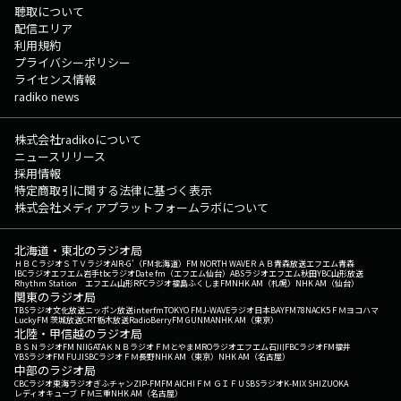
聴取について
配信エリア
利用規約
プライバシーポリシー
ライセンス情報
radiko news
株式会社radikoについて
ニュースリリース
採用情報
特定商取引に関する法律に基づく表示
株式会社メディアプラットフォームラボについて
北海道・東北のラジオ局
ＨＢＣラジオ
ＳＴＶラジオ
AIR-G'（FM北海道）
FM NORTH WAVE
ＲＡＢ青森放送
エフエム青森
IBCラジオ
エフエム岩手
tbcラジオ
Date fm（エフエム仙台）
ABSラジオ
エフエム秋田
YBC山形放送
Rhythm Station エフエム山形
RFCラジオ福島
ふくしまFM
NHK AM（札幌）
NHK AM（仙台）
関東のラジオ局
TBSラジオ
文化放送
ニッポン放送
interfm
TOKYO FM
J-WAVE
ラジオ日本
BAYFM78
NACK5
ＦＭヨコハマ
LuckyFM 茨城放送
CRT栃木放送
RadioBerry
FM GUNMA
NHK AM（東京）
北陸・甲信越のラジオ局
ＢＳＮラジオ
FM NIIGATA
ＫＮＢラジオ
ＦＭとやま
MROラジオ
エフエム石川
FBCラジオ
FM福井
YBSラジオ
FM FUJI
SBCラジオ
ＦＭ長野
NHK AM（東京）
NHK AM（名古屋）
中部のラジオ局
CBCラジオ
東海ラジオ
ぎふチャン
ZIP-FM
FM AICHI
ＦＭ ＧＩＦＵ
SBSラジオ
K-MIX SHIZUOKA
レディオキューブ ＦＭ三重
NHK AM（名古屋）