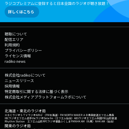
ラジコプレミアムに登録すると日本全国のラジオが聴き放題！
詳しくはこちら
聴取について
配信エリア
利用規約
プライバシーポリシー
ライセンス情報
radiko news
株式会社radikoについて
ニュースリリース
採用情報
特定商取引に関する法律に基づく表示
株式会社メディアプラットフォームラボについて
北海道・東北のラジオ局
ＨＢＣラジオ
ＳＴＶラジオ
AIR-G'（FM北海道）
FM NORTH WAVE
ＲＡＢ青森放送
エフエム青森
IBCラジオ
エフエム岩手
tbcラジオ
Date fm（エフエム仙台）
ABSラジオ
エフエム秋田
YBC山形放送
Rhythm Station エフエム山形
RFCラジオ福島
ふくしまFM
NHK AM（札幌）
NHK AM（仙台）
関東のラジオ局