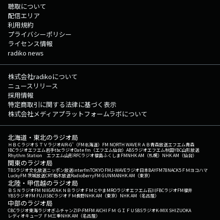
聴取について
配信エリア
利用規約
プライバシーポリシー
ライセンス情報
radiko news
株式会社radikoについて
ニュースリリース
採用情報
特定商取引に関する法律に基づく表示
株式会社メディアプラットフォームラボについて
北海道・東北のラジオ局
ＨＢＣラジオ
ＳＴＶラジオ
AIR-G'（FM北海道）
FM NORTH WAVE
ＲＡＢ青森放送
エフエム青森
IBCラジオ
エフエム岩手
tbcラジオ
Date fm（エフエム仙台）
ABSラジオ
エフエム秋田
YBC山形放送
Rhythm Station エフエム山形
RFCラジオ福島
ふくしまFM
NHK AM（札幌）
NHK AM（仙台）
関東のラジオ局
TBSラジオ
文化放送
ニッポン放送
interfm
TOKYO FM
J-WAVE
ラジオ日本
BAYFM78
NACK5
ＦＭヨコハマ
LuckyFM 茨城放送
CRT栃木放送
RadioBerry
FM GUNMA
NHK AM（東京）
北陸・甲信越のラジオ局
ＢＳＮラジオ
FM NIIGATA
ＫＮＢラジオ
ＦＭとやま
MROラジオ
エフエム石川
FBCラジオ
FM福井
YBSラジオ
FM FUJI
SBCラジオ
ＦＭ長野
NHK AM（東京）
NHK AM（名古屋）
中部のラジオ局
CBCラジオ
東海ラジオ
ぎふチャン
ZIP-FM
FM AICHI
ＦＭ ＧＩＦＵ
SBSラジオ
K-MIX SHIZUOKA
レディオキューブ ＦＭ三重
NHK AM（名古屋）