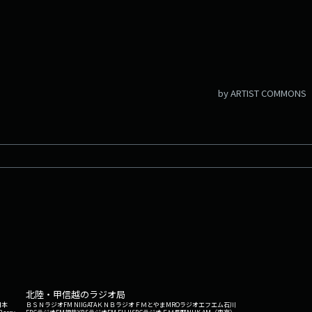
by ARTIST COMMONS
北陸・甲信越のラジオ局
日本
ＢＳＮラジオ
FM NIIGATA
ＫＮＢラジオ
ＦＭとやま
MROラジオ
エフエム石川