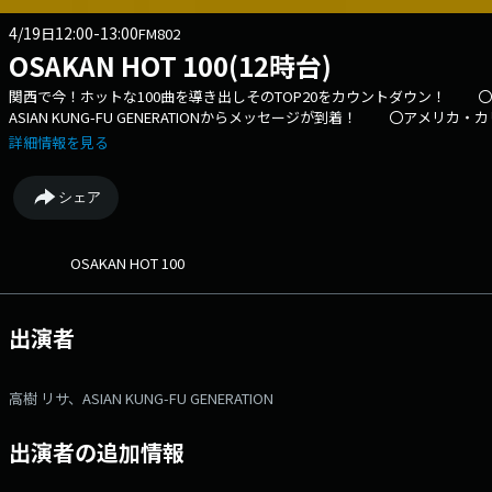
4/19
12:00-13:00
日
FM802
OSAKAN HOT 100(12時台)
関西で今！ホットな100曲を導き出しそのTOP20をカウントダウン！
ASIAN KUNG-FU GENERATIONからメッセージが到着！ 〇ア
♪ ⇒番組HPはコチラ ⇒リクエスト・メッセージはコチラ ⇒twitterハッ
詳細情報を見る
シェア
OSAKAN HOT 100
出演者
高樹 リサ、ASIAN KUNG-FU GENERATION
出演者の追加情報