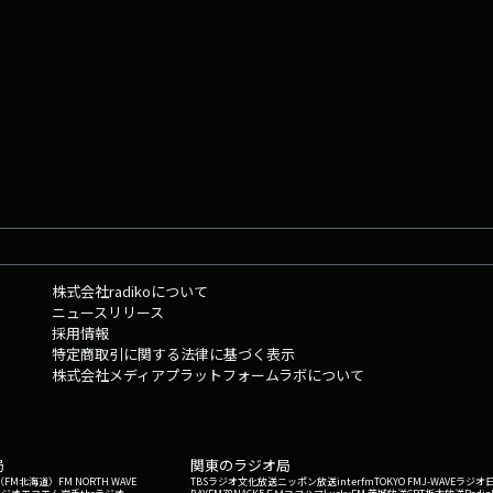
株式会社radikoについて
ニュースリリース
採用情報
特定商取引に関する法律に基づく表示
株式会社メディアプラットフォームラボについて
局
関東のラジオ局
G'（FM北海道）
FM NORTH WAVE
TBSラジオ
文化放送
ニッポン放送
interfm
TOKYO FM
J-WAVE
ラジオ