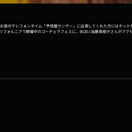
 〇お昼のテレフォンタイム「予想屋サンデー」に出演してくれた方にはホ
メリカ・カリフォルニアで開催中のコーチェラフェスに、802DJ 加藤真樹子さ
シュタグは「#fm802」 ⇒twitterアカウントは「@fm802_pr」 ⇒