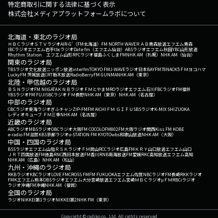
特定商取引に関する法律に基づく表示
株式会社メディアプラットフォームラボについて
北海道・東北のラジオ局
ＨＢＣラジオ
ＳＴＶラジオ
AIR-G'（FM北海道）
FM NORTH WAVE
ＲＡＢ青森放送
エフエム青森
IBCラジオ
エフエム岩手
tbcラジオ
Date fm（エフエム仙台）
ABSラジオ
エフエム秋田
YBC山形放送
Rhythm Station エフエム山形
RFCラジオ福島
ふくしまFM
NHK AM（札幌）
NHK AM（仙台）
関東のラジオ局
TBSラジオ
文化放送
ニッポン放送
interfm
TOKYO FM
J-WAVE
ラジオ日本
BAYFM78
NACK5
ＦＭヨコハマ
LuckyFM 茨城放送
CRT栃木放送
RadioBerry
FM GUNMA
NHK AM（東京）
北陸・甲信越のラジオ局
ＢＳＮラジオ
FM NIIGATA
ＫＮＢラジオ
ＦＭとやま
MROラジオ
エフエム石川
FBCラジオ
FM福井
YBSラジオ
FM FUJI
SBCラジオ
ＦＭ長野
NHK AM（東京）
NHK AM（名古屋）
中部のラジオ局
CBCラジオ
東海ラジオ
ぎふチャン
ZIP-FM
FM AICHI
ＦＭ ＧＩＦＵ
SBSラジオ
K-MIX SHIZUOKA
レディオキューブ ＦＭ三重
NHK AM（名古屋）
近畿のラジオ局
ABCラジオ
MBSラジオ
OBCラジオ大阪
FM COCOLO
FM802
FM大阪
ラジオ関西
Kiss FM KOBE
e-radio FM滋賀
KBS京都ラジオ
α-STATION FM KYOTO
wbs和歌山放送
NHK AM（大阪）
中国・四国のラジオ局
BSSラジオ
エフエム山陰
ＲＳＫラジオ
ＦＭ岡山
RCCラジオ
広島FM
ＫＲＹ山口放送
エフエム山口
ＪＲＴ四国放送
FM徳島
RNC西日本放送
FM香川
RNB南海放送
FM愛媛
RKC高知放送
エフエム高知
NHK AM（広島）
NHK AM（松山）
九州・沖縄のラジオ局
RKBラジオ
KBCラジオ
LOVE FM
CROSS FM
FM FUKUOKA
エフエム佐賀
NBCラジオ
FM長崎
RKKラジオ
FMKエフエム熊本
OBSラジオ
エフエム大分
宮崎放送
エフエム宮崎
ＭＢＣラジオ
μＦＭ
RBCiラジオ
ラジオ沖縄
FM沖縄
NHK AM（福岡）
全国のラジオ局
ラジオNIKKEI第1
ラジオNIKKEI第2
NHK FM（東京）
Copyright © radiko co., Ltd. All rights reserved