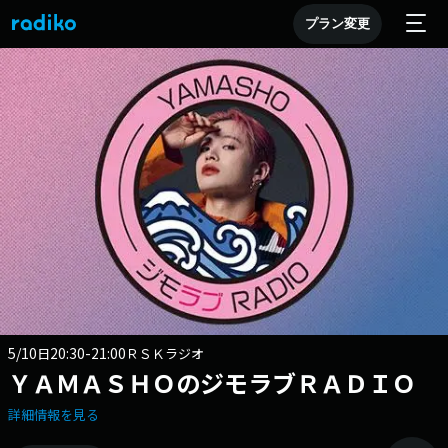
プラン変更
5/10
20:30-21:00
日
ＲＳＫラジオ
ＹＡＭＡＳＨＯのジモラブＲＡＤＩＯ
詳細情報を見る