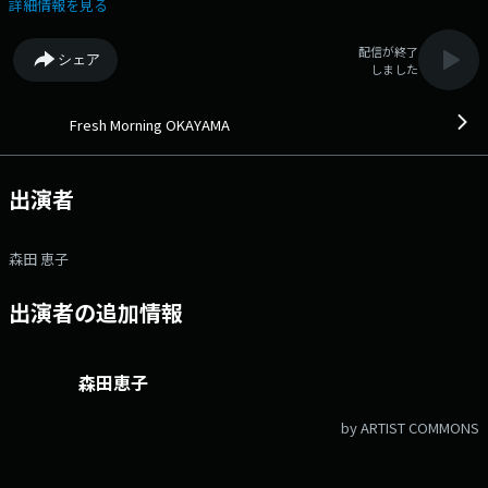
ディネートします。 ▽08:30〜 【 Traffic Report 】 日本道路交通情
詳細情報を見る
報センターより岡山県の交通情報です。 ▽08:40〜 【 OKAYAMA晴れ
の国ポケット 】 岡山県からの情報をお伝えします。 ▽08:48〜 【
配信が終了
シェア
Weather Forecast 】 岡山県の天気と全国の天気をお伝えします。
しました
▽08:55〜 【 News Time 】 岡山県の最新ニュースをお伝えします。
番組Webサイト：https://www.fm-
okayama.co.jp/freshmorning_okayama/index.html メールアドレス：
Fresh Morning OKAYAMA
fresh@fm-okayama.co.jp メッセージフォーム：https://www.fm-
okayama.co.jp/freshmorning_okayama/index.html Xハッシュタグは
「#フレモニ」 Xアカウントは「@FMOKAYAMA768」
出演者
森田 恵子
出演者の追加情報
森田恵子
by ARTIST COMMONS