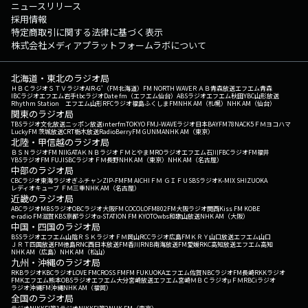
ニュースリリース
採用情報
特定商取引に関する法律に基づく表示
株式会社メディアプラットフォームラボについて
北海道・東北のラジオ局
ＨＢＣラジオ
ＳＴＶラジオ
AIR-G'（FM北海道）
FM NORTH WAVE
ＲＡＢ青森放送
エフエム青森
IBCラジオ
エフエム岩手
tbcラジオ
Date fm（エフエム仙台）
ABSラジオ
エフエム秋田
YBC山形放送
Rhythm Station エフエム山形
RFCラジオ福島
ふくしまFM
NHK AM（札幌）
NHK AM（仙台）
関東のラジオ局
TBSラジオ
文化放送
ニッポン放送
interfm
TOKYO FM
J-WAVE
ラジオ日本
BAYFM78
NACK5
ＦＭヨコハマ
LuckyFM 茨城放送
CRT栃木放送
RadioBerry
FM GUNMA
NHK AM（東京）
北陸・甲信越のラジオ局
ＢＳＮラジオ
FM NIIGATA
ＫＮＢラジオ
ＦＭとやま
MROラジオ
エフエム石川
FBCラジオ
FM福井
YBSラジオ
FM FUJI
SBCラジオ
ＦＭ長野
NHK AM（東京）
NHK AM（名古屋）
中部のラジオ局
CBCラジオ
東海ラジオ
ぎふチャン
ZIP-FM
FM AICHI
ＦＭ ＧＩＦＵ
SBSラジオ
K-MIX SHIZUOKA
レディオキューブ ＦＭ三重
NHK AM（名古屋）
近畿のラジオ局
ABCラジオ
MBSラジオ
OBCラジオ大阪
FM COCOLO
FM802
FM大阪
ラジオ関西
Kiss FM KOBE
e-radio FM滋賀
KBS京都ラジオ
α-STATION FM KYOTO
wbs和歌山放送
NHK AM（大阪）
中国・四国のラジオ局
BSSラジオ
エフエム山陰
ＲＳＫラジオ
ＦＭ岡山
RCCラジオ
広島FM
ＫＲＹ山口放送
エフエム山口
ＪＲＴ四国放送
FM徳島
RNC西日本放送
FM香川
RNB南海放送
FM愛媛
RKC高知放送
エフエム高知
NHK AM（広島）
NHK AM（松山）
九州・沖縄のラジオ局
RKBラジオ
KBCラジオ
LOVE FM
CROSS FM
FM FUKUOKA
エフエム佐賀
NBCラジオ
FM長崎
RKKラジオ
FMKエフエム熊本
OBSラジオ
エフエム大分
宮崎放送
エフエム宮崎
ＭＢＣラジオ
μＦＭ
RBCiラジオ
ラジオ沖縄
FM沖縄
NHK AM（福岡）
全国のラジオ局