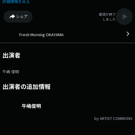
ディネートします。 ▽07:50〜 【 Traffic Report 】 日本道路交通情
詳細情報を見る
報センターより岡山県の交通情報です。 ▽08:01〜 【 イエローハット
TODAY'S KEY NUMBER 】 この数字を知っておけば、会議や朝礼で話せ
配信が終了
シェア
る！ 今日のニュースを象徴するたった一つの数字を紹介します。
しました
▽08:09〜 【 今日のスポーツ 】 今日、注目のスポーツを60秒でまるっと
チェックします。今朝チェックするのは…？ 番組Webサイト：
https://www.fm-okayama.co.jp/freshmorning_okayama/index.html メ
Fresh Morning OKAYAMA
ールアドレス：fresh@fm-okayama.co.jp メッセージフォーム：
https://www.fm-okayama.co.jp/freshmorning_okayama/index.html X
ハッシュタグは「#フレモニ」 Xアカウントは「@FMOKAYAMA768」
出演者
牛嶋 俊明
出演者の追加情報
牛嶋俊明
by ARTIST COMMONS