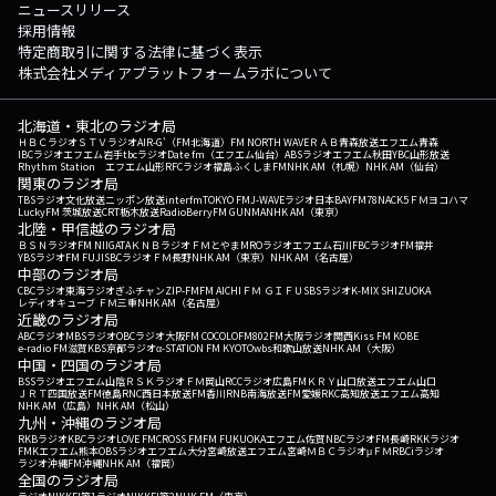
ニュースリリース
採用情報
特定商取引に関する法律に基づく表示
株式会社メディアプラットフォームラボについて
北海道・東北のラジオ局
ＨＢＣラジオ
ＳＴＶラジオ
AIR-G'（FM北海道）
FM NORTH WAVE
ＲＡＢ青森放送
エフエム青森
IBCラジオ
エフエム岩手
tbcラジオ
Date fm（エフエム仙台）
ABSラジオ
エフエム秋田
YBC山形放送
Rhythm Station エフエム山形
RFCラジオ福島
ふくしまFM
NHK AM（札幌）
NHK AM（仙台）
関東のラジオ局
TBSラジオ
文化放送
ニッポン放送
interfm
TOKYO FM
J-WAVE
ラジオ日本
BAYFM78
NACK5
ＦＭヨコハマ
LuckyFM 茨城放送
CRT栃木放送
RadioBerry
FM GUNMA
NHK AM（東京）
北陸・甲信越のラジオ局
ＢＳＮラジオ
FM NIIGATA
ＫＮＢラジオ
ＦＭとやま
MROラジオ
エフエム石川
FBCラジオ
FM福井
YBSラジオ
FM FUJI
SBCラジオ
ＦＭ長野
NHK AM（東京）
NHK AM（名古屋）
中部のラジオ局
CBCラジオ
東海ラジオ
ぎふチャン
ZIP-FM
FM AICHI
ＦＭ ＧＩＦＵ
SBSラジオ
K-MIX SHIZUOKA
レディオキューブ ＦＭ三重
NHK AM（名古屋）
近畿のラジオ局
ABCラジオ
MBSラジオ
OBCラジオ大阪
FM COCOLO
FM802
FM大阪
ラジオ関西
Kiss FM KOBE
e-radio FM滋賀
KBS京都ラジオ
α-STATION FM KYOTO
wbs和歌山放送
NHK AM（大阪）
中国・四国のラジオ局
BSSラジオ
エフエム山陰
ＲＳＫラジオ
ＦＭ岡山
RCCラジオ
広島FM
ＫＲＹ山口放送
エフエム山口
ＪＲＴ四国放送
FM徳島
RNC西日本放送
FM香川
RNB南海放送
FM愛媛
RKC高知放送
エフエム高知
NHK AM（広島）
NHK AM（松山）
九州・沖縄のラジオ局
RKBラジオ
KBCラジオ
LOVE FM
CROSS FM
FM FUKUOKA
エフエム佐賀
NBCラジオ
FM長崎
RKKラジオ
FMKエフエム熊本
OBSラジオ
エフエム大分
宮崎放送
エフエム宮崎
ＭＢＣラジオ
μＦＭ
RBCiラジオ
ラジオ沖縄
FM沖縄
NHK AM（福岡）
全国のラジオ局