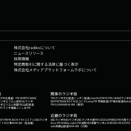
株式会社radikoについて
ニュースリリース
採用情報
特定商取引に関する法律に基づく表示
株式会社メディアプラットフォームラボについて
局
関東のラジオ局
G'（FM北海道）
FM NORTH WAVE
TBSラジオ
文化放送
ニッポン放送
interfm
TOKYO FM
J-WAVE
ラジオ
ラジオ
エフエム岩手
tbcラジオ
BAYFM78
NACK5
ＦＭヨコハマ
LuckyFM 茨城放送
CRT栃木放送
Radio
ジオ
エフエム秋田
YBC山形放送
FM GUNMA
NHK AM（東京）
RFCラジオ福島
ふくしまFM
）
近畿のラジオ局
IP-FM
FM AICHI
ＦＭ ＧＩＦＵ
SBSラジオ
ABCラジオ
MBSラジオ
OBCラジオ大阪
FM COCOLO
FM802
FM大阪
ラ
 ＦＭ三重
NHK AM（名古屋）
Kiss FM KOBE
e-radio FM滋賀
KBS京都ラジオ
α-STATION FM KYOTO
wbs和歌山放送
NHK AM（大阪）