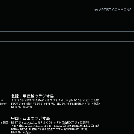
by ARTIST COMMONS
北陸・甲信越のラジオ局
日本
ＢＳＮラジオ
FM NIIGATA
ＫＮＢラジオ
ＦＭとやま
MROラジオ
エフエム石川
Berry
FBCラジオ
FM福井
YBSラジオ
FM FUJI
SBCラジオ
ＦＭ長野
NHK AM（東京）
NHK AM（名古屋）
中国・四国のラジオ局
ジオ関西
BSSラジオ
エフエム山陰
ＲＳＫラジオ
ＦＭ岡山
RCCラジオ
広島FM
ＫＲＹ山口放送
エフエム山口
ＪＲＴ四国放送
FM徳島
RNC西日本放送
FM香川
RNB南海放送
FM愛媛
RKC高知放送
エフエム高知
NHK AM（広島）
NHK AM（松山）