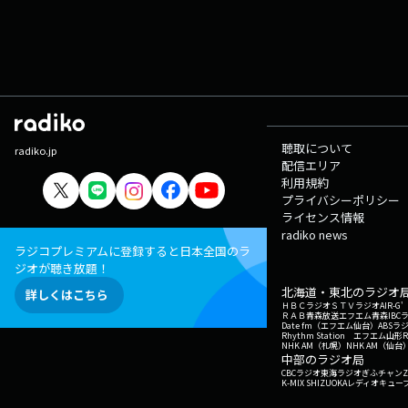
聴取について
radiko.jp
配信エリア
利用規約
プライバシーポリシー
ライセンス情報
radiko news
ラジコプレミアムに登録すると日本全国のラ
ジオが聴き放題！
北海道・東北のラジオ
詳しくはこちら
ＨＢＣラジオ
ＳＴＶラジオ
AIR-
ＲＡＢ青森放送
エフエム青森
IBC
Date fm（エフエム仙台）
ABSラ
Rhythm Station エフエム山形
NHK AM（札幌）
NHK AM（仙台
中部のラジオ局
CBCラジオ
東海ラジオ
ぎふチャン
Z
K-MIX SHIZUOKA
レディオキューブ