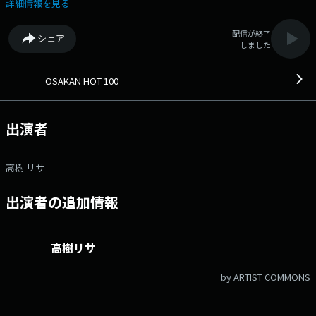
ットなアーティストグッズをプレゼント！ 沢山のご応募待ってます！
詳細情報を見る
○DREAMS COME TRUE「まーちゃんと一緒に試聴会！」イベントご招
待！ 詳しくは番組をお聞き逃しなく♪ ⇒番組HPはコチラ
配信が終了
シェア
⇒リクエスト・メッセージはコチラ ⇒twitterハッシュタグは
しました
「#fm802」 ⇒twitterアカウントは「@fm802_pr」 ⇒facebookペー
ジはコチラ
OSAKAN HOT 100
出演者
高樹 リサ
出演者の追加情報
高樹リサ
by ARTIST COMMONS