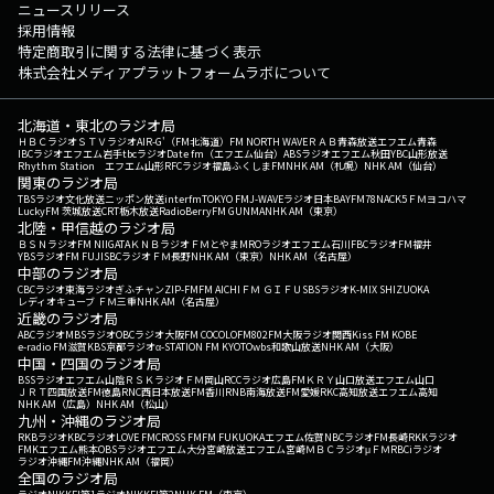
ニュースリリース
採用情報
特定商取引に関する法律に基づく表示
株式会社メディアプラットフォームラボについて
北海道・東北のラジオ局
ＨＢＣラジオ
ＳＴＶラジオ
AIR-G'（FM北海道）
FM NORTH WAVE
ＲＡＢ青森放送
エフエム青森
IBCラジオ
エフエム岩手
tbcラジオ
Date fm（エフエム仙台）
ABSラジオ
エフエム秋田
YBC山形放送
Rhythm Station エフエム山形
RFCラジオ福島
ふくしまFM
NHK AM（札幌）
NHK AM（仙台）
関東のラジオ局
TBSラジオ
文化放送
ニッポン放送
interfm
TOKYO FM
J-WAVE
ラジオ日本
BAYFM78
NACK5
ＦＭヨコハマ
LuckyFM 茨城放送
CRT栃木放送
RadioBerry
FM GUNMA
NHK AM（東京）
北陸・甲信越のラジオ局
ＢＳＮラジオ
FM NIIGATA
ＫＮＢラジオ
ＦＭとやま
MROラジオ
エフエム石川
FBCラジオ
FM福井
YBSラジオ
FM FUJI
SBCラジオ
ＦＭ長野
NHK AM（東京）
NHK AM（名古屋）
中部のラジオ局
CBCラジオ
東海ラジオ
ぎふチャン
ZIP-FM
FM AICHI
ＦＭ ＧＩＦＵ
SBSラジオ
K-MIX SHIZUOKA
レディオキューブ ＦＭ三重
NHK AM（名古屋）
近畿のラジオ局
ABCラジオ
MBSラジオ
OBCラジオ大阪
FM COCOLO
FM802
FM大阪
ラジオ関西
Kiss FM KOBE
e-radio FM滋賀
KBS京都ラジオ
α-STATION FM KYOTO
wbs和歌山放送
NHK AM（大阪）
中国・四国のラジオ局
BSSラジオ
エフエム山陰
ＲＳＫラジオ
ＦＭ岡山
RCCラジオ
広島FM
ＫＲＹ山口放送
エフエム山口
ＪＲＴ四国放送
FM徳島
RNC西日本放送
FM香川
RNB南海放送
FM愛媛
RKC高知放送
エフエム高知
NHK AM（広島）
NHK AM（松山）
九州・沖縄のラジオ局
RKBラジオ
KBCラジオ
LOVE FM
CROSS FM
FM FUKUOKA
エフエム佐賀
NBCラジオ
FM長崎
RKKラジオ
FMKエフエム熊本
OBSラジオ
エフエム大分
宮崎放送
エフエム宮崎
ＭＢＣラジオ
μＦＭ
RBCiラジオ
ラジオ沖縄
FM沖縄
NHK AM（福岡）
全国のラジオ局