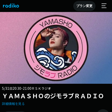
プラン変更
5/31
20:30-21:00
日
ＲＳＫラジオ
ＹＡＭＡＳＨＯのジモラブＲＡＤＩＯ
詳細情報を見る