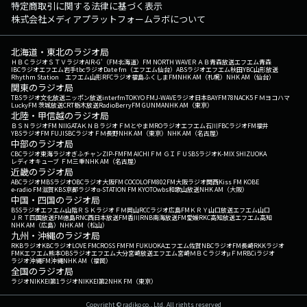
特定商取引に関する法律に基づく表示
株式会社メディアプラットフォームラボについて
北海道・東北のラジオ局
ＨＢＣラジオ
ＳＴＶラジオ
AIR-G'（FM北海道）
FM NORTH WAVE
ＲＡＢ青森放送
エフエム青森
IBCラジオ
エフエム岩手
tbcラジオ
Date fm（エフエム仙台）
ABSラジオ
エフエム秋田
YBC山形放送
Rhythm Station エフエム山形
RFCラジオ福島
ふくしまFM
NHK AM（札幌）
NHK AM（仙台）
関東のラジオ局
TBSラジオ
文化放送
ニッポン放送
interfm
TOKYO FM
J-WAVE
ラジオ日本
BAYFM78
NACK5
ＦＭヨコハマ
LuckyFM 茨城放送
CRT栃木放送
RadioBerry
FM GUNMA
NHK AM（東京）
北陸・甲信越のラジオ局
ＢＳＮラジオ
FM NIIGATA
ＫＮＢラジオ
ＦＭとやま
MROラジオ
エフエム石川
FBCラジオ
FM福井
YBSラジオ
FM FUJI
SBCラジオ
ＦＭ長野
NHK AM（東京）
NHK AM（名古屋）
中部のラジオ局
CBCラジオ
東海ラジオ
ぎふチャン
ZIP-FM
FM AICHI
ＦＭ ＧＩＦＵ
SBSラジオ
K-MIX SHIZUOKA
レディオキューブ ＦＭ三重
NHK AM（名古屋）
近畿のラジオ局
ABCラジオ
MBSラジオ
OBCラジオ大阪
FM COCOLO
FM802
FM大阪
ラジオ関西
Kiss FM KOBE
e-radio FM滋賀
KBS京都ラジオ
α-STATION FM KYOTO
wbs和歌山放送
NHK AM（大阪）
中国・四国のラジオ局
BSSラジオ
エフエム山陰
ＲＳＫラジオ
ＦＭ岡山
RCCラジオ
広島FM
ＫＲＹ山口放送
エフエム山口
ＪＲＴ四国放送
FM徳島
RNC西日本放送
FM香川
RNB南海放送
FM愛媛
RKC高知放送
エフエム高知
NHK AM（広島）
NHK AM（松山）
九州・沖縄のラジオ局
RKBラジオ
KBCラジオ
LOVE FM
CROSS FM
FM FUKUOKA
エフエム佐賀
NBCラジオ
FM長崎
RKKラジオ
FMKエフエム熊本
OBSラジオ
エフエム大分
宮崎放送
エフエム宮崎
ＭＢＣラジオ
μＦＭ
RBCiラジオ
ラジオ沖縄
FM沖縄
NHK AM（福岡）
全国のラジオ局
ラジオNIKKEI第1
ラジオNIKKEI第2
NHK FM（東京）
Copyright © radiko co., Ltd. All rights reserved