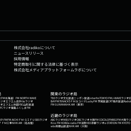
株式会社radikoについて
ニュースリリース
採用情報
特定商取引に関する法律に基づく表示
株式会社メディアプラットフォームラボについて
局
関東のラジオ局
G'（FM北海道）
FM NORTH WAVE
TBSラジオ
文化放送
ニッポン放送
interfm
TOKYO FM
J-WAVE
ラジオ
ラジオ
エフエム岩手
tbcラジオ
BAYFM78
NACK5
ＦＭヨコハマ
LuckyFM 茨城放送
CRT栃木放送
Radio
ジオ
エフエム秋田
YBC山形放送
FM GUNMA
NHK AM（東京）
RFCラジオ福島
ふくしまFM
）
近畿のラジオ局
IP-FM
FM AICHI
ＦＭ ＧＩＦＵ
SBSラジオ
ABCラジオ
MBSラジオ
OBCラジオ大阪
FM COCOLO
FM802
FM大阪
ラ
 ＦＭ三重
NHK AM（名古屋）
Kiss FM KOBE
e-radio FM滋賀
KBS京都ラジオ
α-STATION FM KYOTO
wbs和歌山放送
NHK AM（大阪）