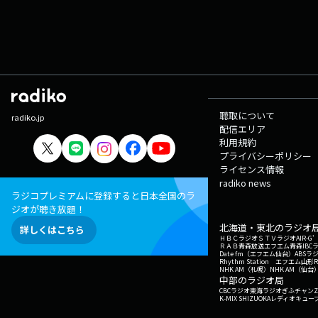
聴取について
radiko.jp
配信エリア
利用規約
プライバシーポリシー
ライセンス情報
radiko news
ラジコプレミアムに登録すると日本全国のラ
ジオが聴き放題！
北海道・東北のラジオ
詳しくはこちら
ＨＢＣラジオ
ＳＴＶラジオ
AIR-
ＲＡＢ青森放送
エフエム青森
IBC
Date fm（エフエム仙台）
ABSラ
Rhythm Station エフエム山形
NHK AM（札幌）
NHK AM（仙台
中部のラジオ局
CBCラジオ
東海ラジオ
ぎふチャン
Z
K-MIX SHIZUOKA
レディオキューブ