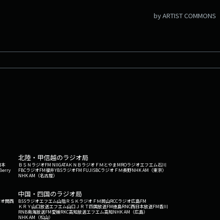
by ARTIST COMMONS
北陸・甲信越のラジオ局
日本
ＢＳＮラジオ
FM NIIGATA
ＫＮＢラジオ
ＦＭとやま
MROラジオ
エフエム石川
Berry
FBCラジオ
FM福井
YBSラジオ
FM FUJI
SBCラジオ
ＦＭ長野
NHK AM（東京）
NHK AM（名古屋）
中国・四国のラジオ局
ジオ関西
BSSラジオ
エフエム山陰
ＲＳＫラジオ
ＦＭ岡山
RCCラジオ
広島FM
ＫＲＹ山口放送
エフエム山口
ＪＲＴ四国放送
FM徳島
RNC西日本放送
FM香川
RNB南海放送
FM愛媛
RKC高知放送
エフエム高知
NHK AM（広島）
NHK AM（松山）