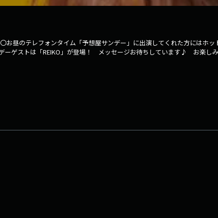
！ 〇お昼のテレフォンタイム「予想屋サンデー」に出演してくれた方には
のリサリサンデーゲストは「REIKO」が登場！ メッセージお待ちしています
02_pr」 ⇒facebookページはコチラ