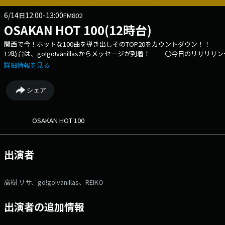
6/14
12:00-13:00
日
FM802
OSAKAN HOT 100(12時台)
関西で今！ホットな100曲を導き出しそのTOP20をカウントダウン！
12時台は、go!go!vanillasからメッセージが到着！ 〇今日
ラ ⇒twitterハッシュタグは「#fm802」 ⇒twitterアカウントは「@fm8
詳細情報を見る
シェア
OSAKAN HOT 100
出演者
高樹 リサ、go!go!vanillas、REIKO
出演者の追加情報