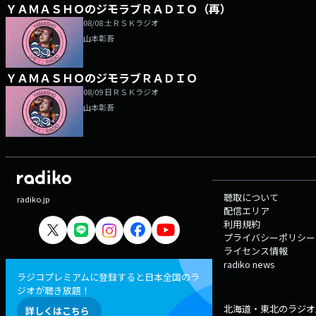
ＹＡＭＡＳＨＯのジモラブＲＡＤＩＯ（再）
08/08 土
ＲＳＫラジオ
山本彰吾
ＹＡＭＡＳＨＯのジモラブＲＡＤＩＯ
08/09 日
ＲＳＫラジオ
山本彰吾
聴取について
radiko.jp
配信エリア
利用規約
プライバシーポリシー
ライセンス情報
radiko news
ラジコプレミアムに登録すると日本全国のラ
ジオが聴き放題！
北海道・東北のラジオ
詳しくはこちら